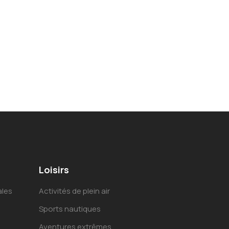
Loisirs
ales
Activités de plein air
Sports nautiques
Aventures extrêmes