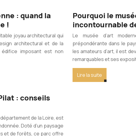
nne : quand la
Pourquoi le musé
e !
incontournable de
table joyau architectural qui
Le musée d’art modern
esign architectural et de la
prépondérante dans le paysa
 édifice imposant est non
les amateurs d’art, il est d
remarquables et ses exposit
Lire la suite
lat : conseils
e département de la Loire, est
randonnée. Doté d’un paysage
 et de forêts, ce parc offre