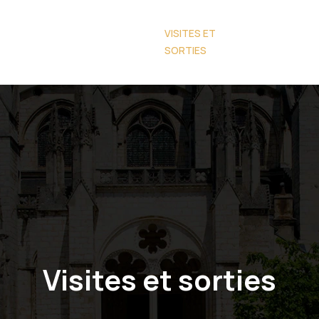
ES À
GASTRONOMIE
VISITES ET
RANDONNÉES
STÉPHANOISE
SORTIES
NATURE
Visites et sorties