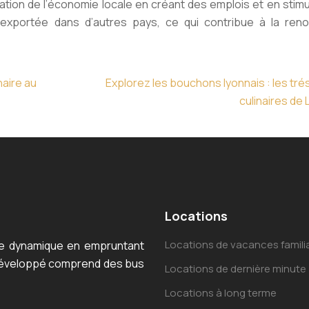
tion de l’économie locale en créant des emplois et en stimu
t exportée dans d’autres pays, ce qui contribue à la re
naire au
Explorez les bouchons lyonnais : les tré
culinaires de 
Locations
Locations de vacances famili
lle dynamique en empruntant
développé comprend des bus
Locations de dernière minute
Locations à long terme