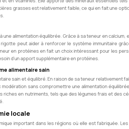
m et en vitamines. Elle apporte des minéraux essentiels tels
ères grasses est relativement faible, ce qui en fait une opti
s.
 une alimentation équilibrée. Grâce à sa teneur en calcium, e
 rigotte peut aider à renforcer le système immunitaire grâ
eneur en protéines en fait un choix intéressant pour les pe
besoin d’un apport supplémentaire en protéines.
ime alimentaire sain
aire sain et équilibré. En raison de sa teneur relativement fa
modération sans compromettre une alimentation équilibrée. 
s riches en nutriments, tels que des légumes frais et des c
é.
mie locale
mique important dans les régions où elle est fabriquée. Les