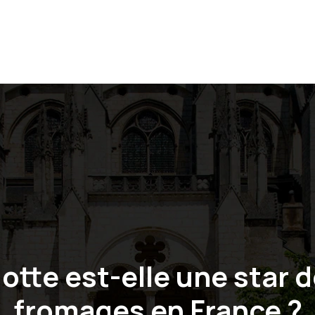
ES À
GASTRONOMIE
VISITES ET
RANDONNÉES
STÉPHANOISE
SORTIES
NATURE
gotte est-elle une star 
fromages en France ?