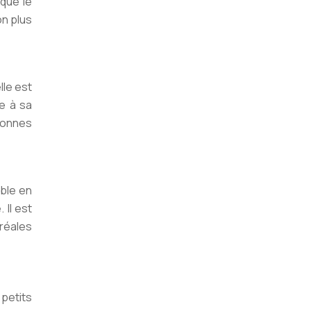
 que le
on plus
lle est
ce à sa
rsonnes
ible en
Il est
éréales
 petits