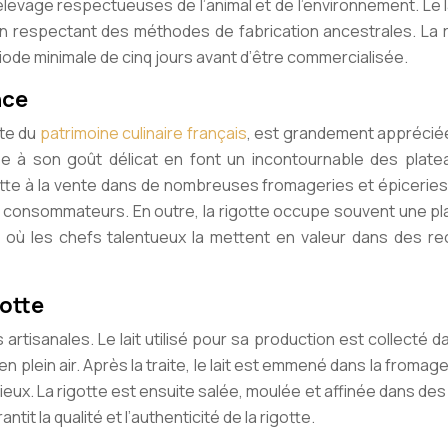
élevage respectueuses de l’animal et de l’environnement. Le l
en respectant des méthodes de fabrication ancestrales. La r
iode minimale de cinq jours avant d’être commercialisée.
nce
nte du
patrimoine culinaire français
, est grandement apprécié
e à son goût délicat en font un incontournable des plate
otte à la vente dans de nombreuses fromageries et épiceries
s consommateurs. En outre, la rigotte occupe souvent une pl
 où les chefs talentueux la mettent en valeur dans des re
gotte
rtisanales. Le lait utilisé pour sa production est collecté d
 plein air. Après la traite, le lait est emmené dans la fromage
ieux. La rigotte est ensuite salée, moulée et affinée dans de
 la qualité et l’authenticité de la rigotte.