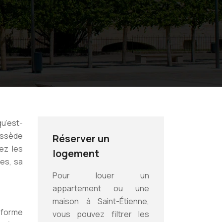
qu’est-
possède
Réserver un
ez les
logement
tes, sa
Pour louer un
appartement ou une
maison à Saint-Étienne,
 forme
vous pouvez filtrer les