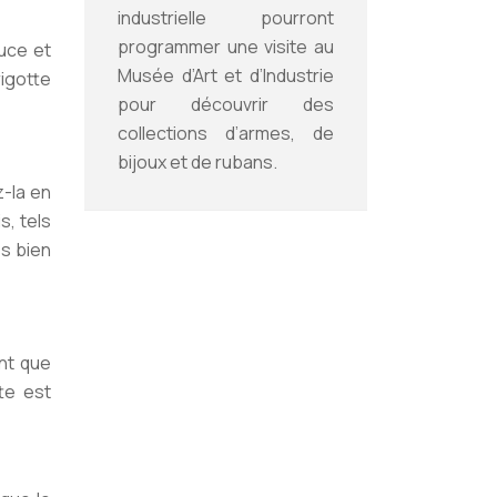
industrielle pourront
programmer une visite au
ouce et
Musée d’Art et d’Industrie
rigotte
pour découvrir des
collections d’armes, de
bijoux et de rubans.
-la en
s, tels
ès bien
ant que
te est