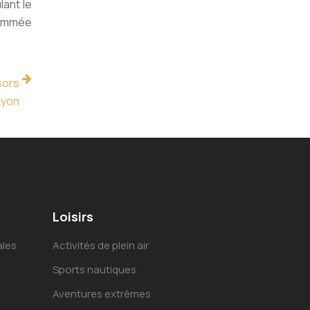
lant le
nommée
sors
Lyon
Loisirs
ales
Activités de plein air
Sports nautiques
Aventures extrêmes