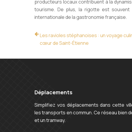
producteurs locaux contribuent à la dynamisa
tourisme. De plus, la rigotte est souven
internationale de la gastronomie française.
Les ravioles stéphanoises : un voyage culi
cœur de Saint-Étienne
Déplacements
Simplifiez vos déplacements dans cette vi
les transports en commun. Ce réseau bien 
et un tramway.